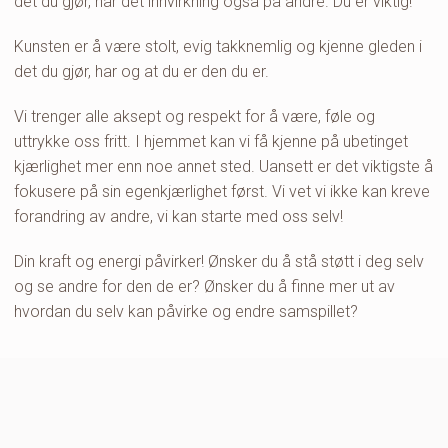
det du gjør, har det innvirkning også på andre. Du er viktig!
Kunsten er å være stolt, evig takknemlig og kjenne gleden i
det du gjør, har og at du er den du er.
Vi trenger alle aksept og respekt for å være, føle og
uttrykke oss fritt. I hjemmet kan vi få kjenne på ubetinget
kjærlighet mer enn noe annet sted. Uansett er det viktigste å
fokusere på sin egenkjærlighet først. Vi vet vi ikke kan kreve
forandring av andre, vi kan starte med oss selv!
Din kraft og energi påvirker! Ønsker du å stå støtt i deg selv
og se andre for den de er? Ønsker du å finne mer ut av
hvordan du selv kan påvirke og endre samspillet?